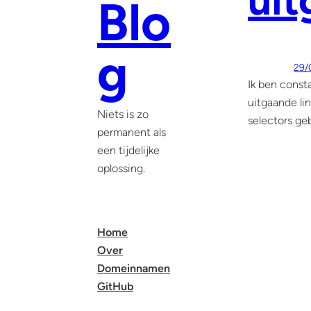
ui
Blo
g
29/
Ik ben const
uitgaande lin
Niets is zo
selectors ge
permanent als
een tijdelijke
oplossing.
Home
Over
Domeinnamen
GitHub