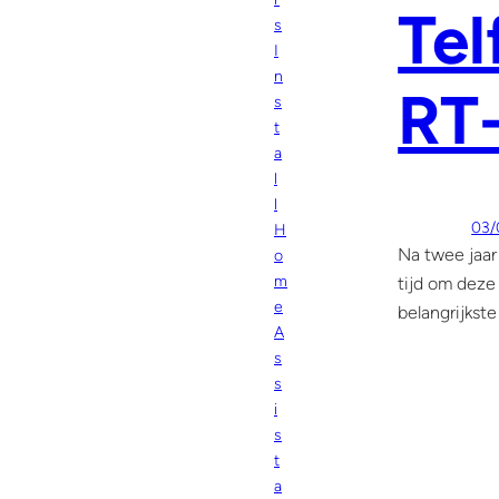
Tel
s
I
n
RT
s
t
a
l
l
03/
H
Na twee jaar
o
m
tijd om deze
e
belangrijkste
A
s
s
i
s
t
a