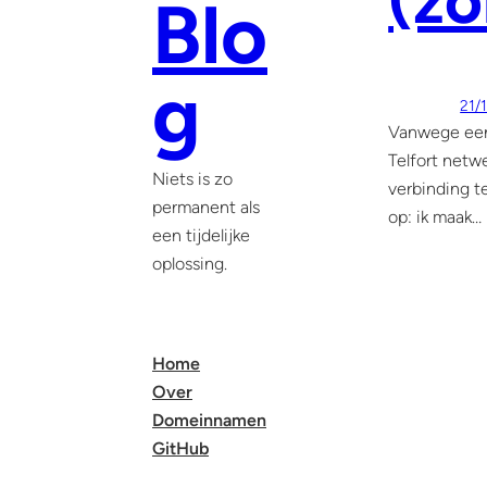
(zo
Blo
g
21/
Vanwege een
Telfort net
Niets is zo
verbinding t
permanent als
op: ik maak…
een tijdelijke
oplossing.
Home
Over
Domeinnamen
GitHub